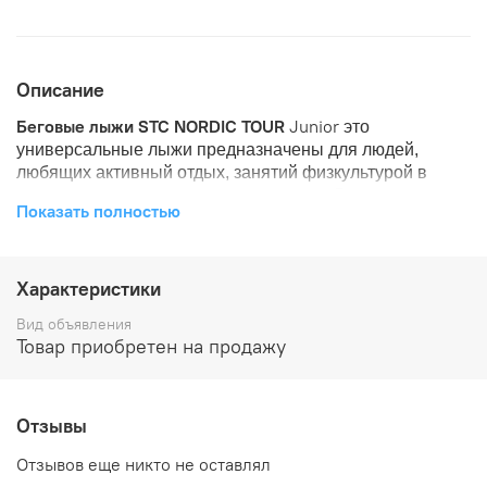
Описание
Беговые лыжи STC NORDIC TOUR
Junior
это
универсальные лыжи предназначены для людей,
любящих активный отдых, занятий физкультурой в
школах, прокатов лыжного инвентаря.
Лыжи
Показать полностью
применимы для "классического хода".
Материалом для
изготовления служит специально подготовленная
переклеенная легкая древесина. Лыжи усилены
Характеристики
высокомодульным волокном с дополнительным слоем
в области колодки. Пластик скользящей поверхности -
Вид объявления
экструдированный полиэтилен. Всепогодно скользящая
Товар приобретен на продажу
поверхность превосходно скользит на любом снегу.
Беговые лыжи STC NORDIC TOUR Junior
Отзывы
Отзывов еще никто не оставлял