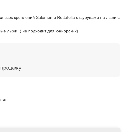
и всех креплений Salomon и Rottafella с шурупами на лыжи с
лые лыжи. ( не подходит для юниорских)
 продажу
влял