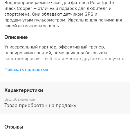
Водонепроницаемые часы для фитнеса Polar Ignite
Black Cooper — отличный подарок для любителя и
спортсмена. Они обладают датчиком GPS и
продвинутым пульсометром. Идеально для понимания
своей активности за день.
Описание
Универсальный партнёр, эффективный тренер,
планировщик занятий, помощник для беговых и
велотренировок — всё это и многое другое вы получите
после покупки мультиспортивных часов Polar Ignite.
Показать полностью
С помощью руководства для тренировок FitSpark™ вы
можете подобрать для себя готовый план занятий. Оно
учитывает степень восстановления и вашу физическую
Характеристики
форму.
Вид объявления
Также присутствует функция автодневника Polar Flow.
Товар приобретен на продажу
Там аккумулируется информация о вашей активности,
тренировках, данные о сне и бодрствовании.
Отслеживайте свои успехи и двигайтесь к новым
Отзывы
вершинам и достижениям.